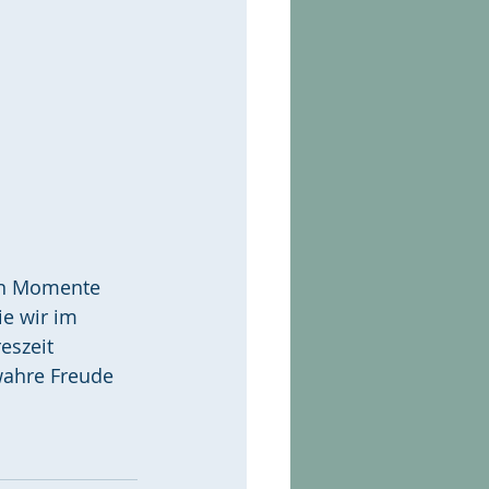
en Momente 
e wir im 
eszeit 
wahre Freude 