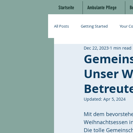
Startseite
Ambulante Pflege
B
All Posts
Getting Started
Your C
Dec 22, 2023
1 min read
Gemeinsc
Unser W
Betreut
Updated:
Apr 5, 2024
Mit dem bevorstehe
Weihnachtsessen i
Die tolle Gemeinsch