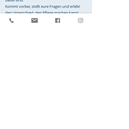
dabei sind.
Kommt vorbei, stellt eure Fragen und erlebt 
den Unterschied, den Pflege machen kann!
Wir freuen uns auf euch! 
Recent Posts
See All