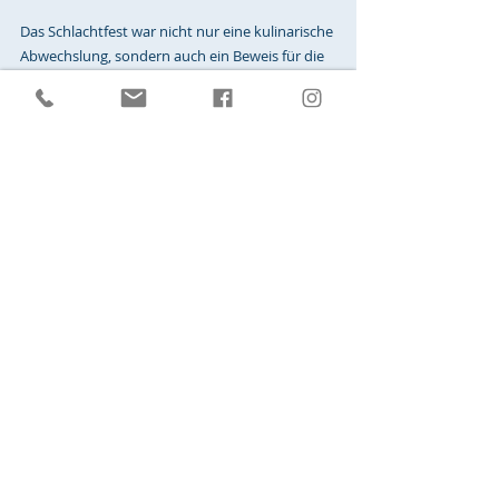
Das Schlachtfest war nicht nur eine kulinarische 
Abwechslung, sondern auch ein Beweis für die 
starke Gemeinschaft und den Zusammenhalt 
in der Tagesstätte. Die positive Resonanz der 
Bewohner bestätigte, dass solche 
Veranstaltungen nicht nur den Gaumen 
erfreuen, sondern auch das Herz wärmen. Mit 
dem neuen Angebot für das Abendbrot wird 
die Seniorentagesstätte weiterhin ein Ort der 
Begegnung, des Genusses und des 
Miteinanders sein. Denn auch hier gilt, wie 
immer: Gemeinsam statt einsam!
Recent Posts
See All