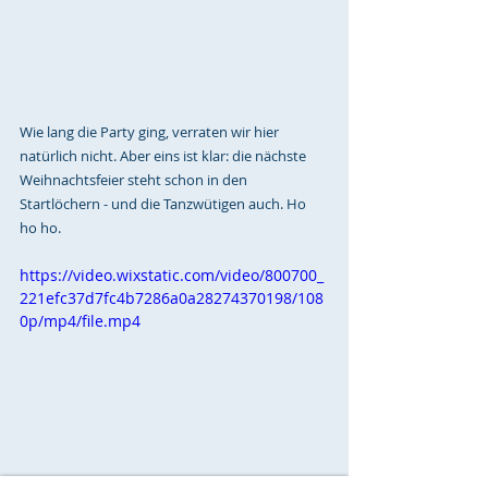
Wie lang die Party ging, verraten wir hier 
natürlich nicht. Aber eins ist klar: die nächste 
Weihnachtsfeier steht schon in den 
Startlöchern - und die Tanzwütigen auch. Ho 
ho ho.
https://video.wixstatic.com/video/800700_
221efc37d7fc4b7286a0a28274370198/108
0p/mp4/file.mp4