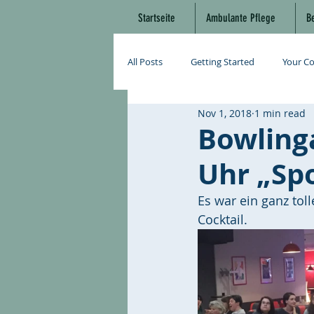
Startseite
Ambulante Pflege
B
All Posts
Getting Started
Your C
Nov 1, 2018
1 min read
Bowling
Uhr „Sp
Es war ein ganz tol
Cocktail. 