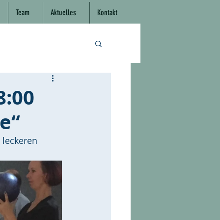
Team
Aktuelles
Kontakt
8:00
e“
 leckeren 